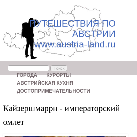
ПУТЕШЕСТВИЯ ПО
АВСТРИИ
www.austria-land.ru
Поиск
Форма поиска
ГОРОДА
КУРОРТЫ
АВСТРИЙСКАЯ КУХНЯ
ДОСТОПРИМЕЧАТЕЛЬНОСТИ
Кайзершмаррн - императорский
омлет